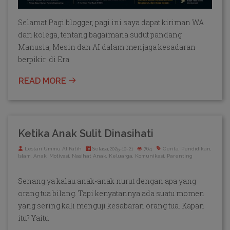
Selamat Pagi blogger, pagi ini saya dapat kiriman WA
dari kolega, tentang bagaimana sudut pandang
Manusia, Mesin dan AI dalam menjaga kesadaran
berpikir di Era
READ MORE
Ketika Anak Sulit Dinasihati
Lestari Ummu Al Fatih
Selasa,2025-10-21
764
Cerita, Pendidikan,
Islam, Anak, Motivasi, Nasihat Anak, Keluarga, Komunikasi, Parenting
Senang ya kalau anak-anak nurut dengan apa yang
orang tua bilang. Tapi kenyatannya ada suatu momen
yang sering kali menguji kesabaran orang tua. Kapan
itu? Yaitu