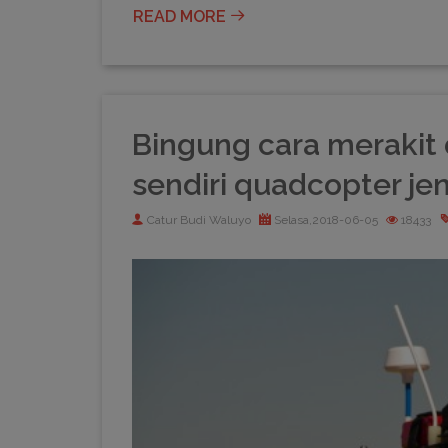
READ MORE
Bingung cara merakit 
sendiri quadcopter je
Catur Budi Waluyo
Selasa,2018-06-05
18433