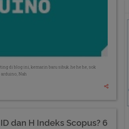
ing di blog ini, kemarin baru sibuk..he he he, sok
g arduino, Nah
ID dan H Indeks Scopus? 6