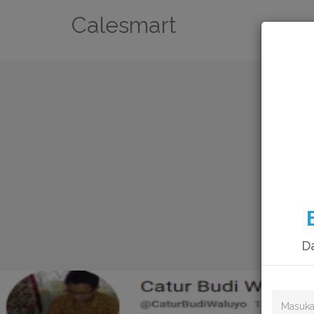
Calesmart
Da