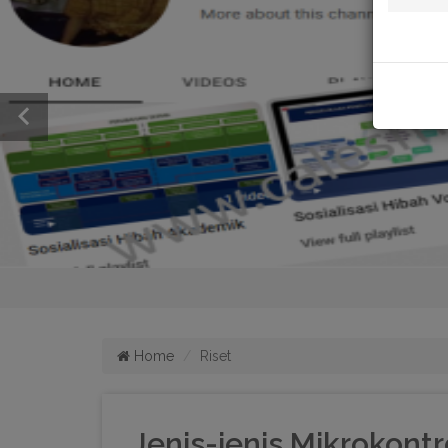
Home
Riset
Jenis-jenis Mikrokontr