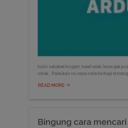
hallo sahabat blogger, maaf udah lama gak post
sibuk….Pada kali ini saya coba berbagi tentan
READ MORE
Bingung cara mencari 