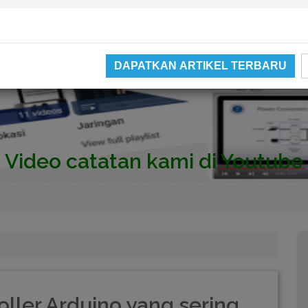
DAPATKAN ARTIKEL TERBARU
Video catatan kami di Youtube
oller Arduino yang sering