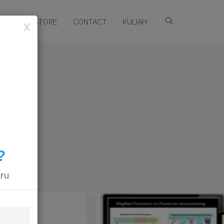
ARSIP
STORE
CONTACT
KULIAH
X
?
aru