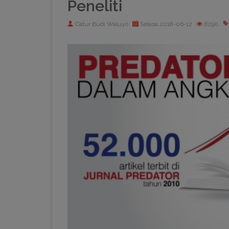
Peneliti
Catur Budi Waluyo
Selasa,2018-06-12
6290