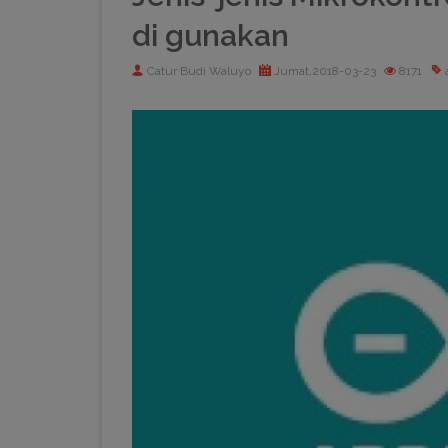
di gunakan
Catur Budi Waluyo
Jumat,2018-03-23
8171