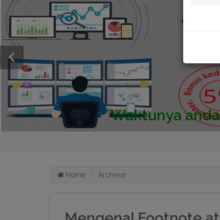
Home
Archieve
Mengenal Footnote at