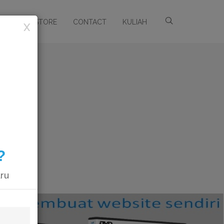
ARSIP
STORE
CONTACT
KULIAH
X
?
aru