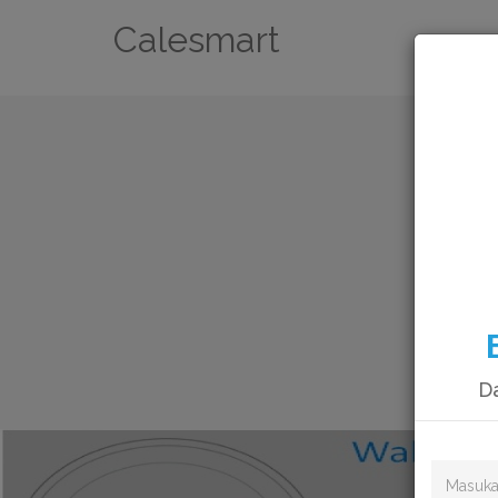
Calesmart
Da