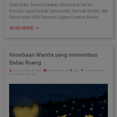
Judul Buku : Dalam Dekapan Mukjizat Al Qur'an
Penulis: Lana Salikah Azhariyyah; Salmiah Rambe, dkk
Tahun terbit: 2018 Penerbit: Sygma Creative Media
READ MORE
Kesetiaan Wanita yang menembus
Batas Ruang
Lestari Ummu Al Fatih
Kamis,2020-07-23
2549
Cerita, Resensi,
Pendidikan, Motivasi