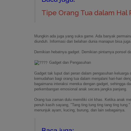
Tipe Orang Tua dalam Hal 
Mungkin ada juga yang suka game. Ada banyak permainan 
diunduh. Informasi dari belahan dunia manapun bisa juga
Demikian hebatnya gadget. Demikian pintarnya ponsel d
Gadget dan Pengasuhan
Gadget tak luput dari peran dalam pengasuhan keluar
kemudahan bagi orang tua dalam menjalani hari-hari d
bagaimana interaksi mereka dengan gadget, sehingga 
perkembangan emosional anak secara jangka panjang.
Orang tua zaman dulu memiliki ciri khas. Ketika anak 
penuh kasih sayang, "Tang ting tung ting tang ting tung
menunjuk ayam, kucing, burung, dan lain sebagainya.
Baca juga: