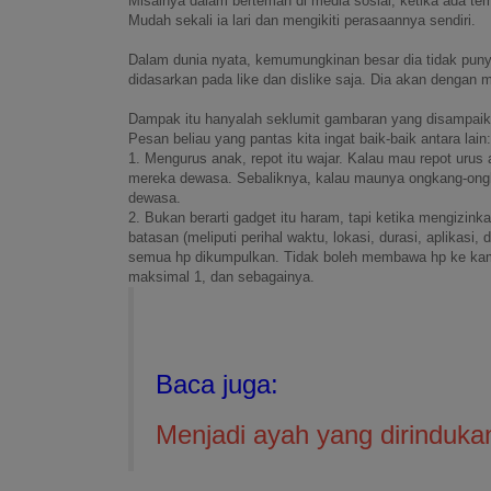
Misalnya dalam berteman di media sosial, ketika ada te
Mudah sekali ia lari dan mengikiti perasaannya sendiri.
Dalam dunia nyata, kemumungkinan besar dia tidak pun
didasarkan pada like dan dislike saja. Dia akan dengan 
Dampak itu hanyalah seklumit gambaran yang disampaik
Pesan beliau yang pantas kita ingat baik-baik antara lain:
1. Mengurus anak, repot itu wajar. Kalau mau repot urus
mereka dewasa. Sebaliknya, kalau maunya ongkang-ongka
dewasa.
2. Bukan berarti gadget itu haram, tapi ketika mengizi
batasan (meliputi perihal waktu, lokasi, durasi, aplikasi
semua hp dikumpulkan. Tidak boleh membawa hp ke kama
maksimal 1, dan sebagainya.
Baca juga:
Menjadi ayah yang dirinduka