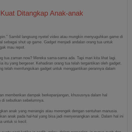
 Kuat Ditangkap Anak-anak
Ipin." Sambil langsung nyetel video atau mungkin menyuguhkan game di
nal sebagai shut up game. Gadget menjadi andalan orang tua untuk
gak mau repot.
g tua zaman now? Mereka sama-sama ada. Tapi mari kita lihat lagi.
 itu yang bergeser. Kehadiran orang tua telah tergantikan oleh gadget.
yang telah memfungsikan gadget untuk menggantikan perannya dalam
akan memberikan dampak berkepanjangan, khususnya dalam hal
ah di sebutkan sebelumnya.
ngkan anak yang menangis atau merengek dengan sentuhan manusia.
n anak pada hal-hal yang bisa jadi menyenangkan anak. Dalam hal ini
a untuk si kecil.