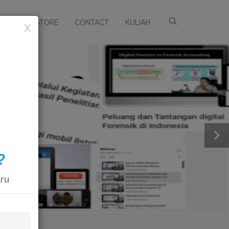
ARSIP
STORE
CONTACT
KULIAH
X
?
aru