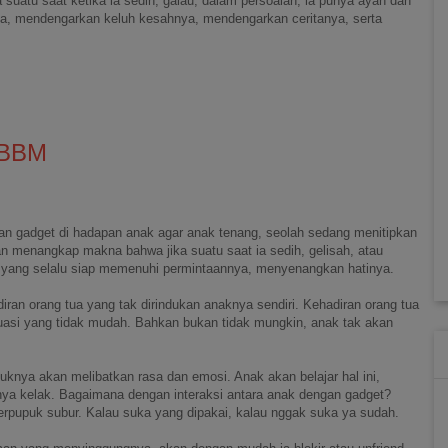
uatu saat ketika ia sedih, galau, dalam persoalan, ia punya ayah dan
a, mendengarkan keluh kesahnya, mendengarkan ceritanya, serta
 BBM
n gadget di hadapan anak agar anak tenang, seolah sedang menitipkan
n menangkap makna bahwa jika suatu saat ia sedih, gelisah, atau
, yang selalu siap memenuhi permintaannya, menyenangkan hatinya.
iran orang tua yang tak dirindukan anaknya sendiri. Kehadiran orang tua
ituasi yang tidak mudah. Bahkan bukan tidak mungkin, anak tak akan
tuknya akan melibatkan rasa dan emosi. Anak akan belajar hal ini,
nya kelak. Bagaimana dengan interaksi antara anak dengan gadget?
erpupuk subur. Kalau suka yang dipakai, kalau nggak suka ya sudah.