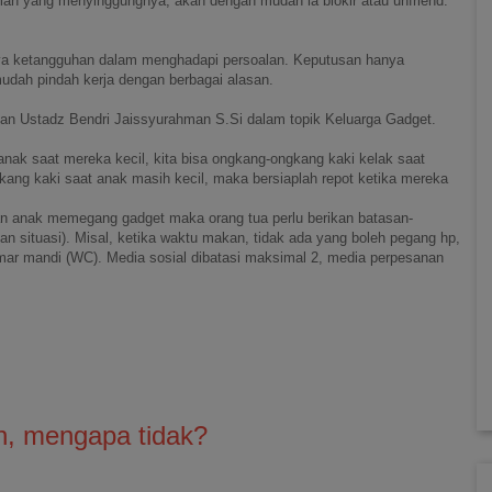
man yang menyinggungnya, akan dengan mudah ia blokir atau unfriend.
ya ketangguhan dalam menghadapi persoalan. Keputusan hanya
mudah pindah kerja dengan berbagai alasan.
an Ustadz Bendri Jaissyurahman S.Si dalam topik Keluarga Gadget.
 anak saat mereka kecil, kita bisa ongkang-ongkang kaki kelak saat
ng kaki saat anak masih kecil, maka bersiaplah repot ketika mereka
nkan anak memegang gadget maka orang tua perlu berikan batasan-
, dan situasi). Misal, ketika waktu makan, tidak ada yang boleh pegang hp,
r mandi (WC). Media sosial dibatasi maksimal 2, media perpesanan
n, mengapa tidak?