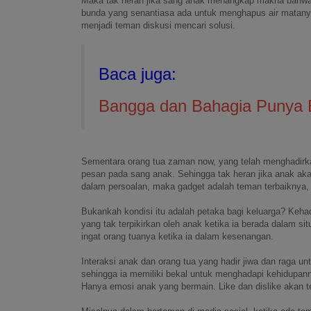
Maka tak heran jika sang anak menangkap makna bahwa s
bunda yang senantiasa ada untuk menghapus air matany
menjadi teman diskusi mencari solusi.
Baca juga:
Bangga dan Bahagia Punya
Sementara orang tua zaman now, yang telah menghadirka
pesan pada sang anak. Sehingga tak heran jika anak aka
dalam persoalan, maka gadget adalah teman terbaiknya
Bukankah kondisi itu adalah petaka bagi keluarga? Kehad
yang tak terpikirkan oleh anak ketika ia berada dalam s
ingat orang tuanya ketika ia dalam kesenangan.
Interaksi anak dan orang tua yang hadir jiwa dan raga un
sehingga ia memiliki bekal untuk menghadapi kehidupan
Hanya emosi anak yang bermain. Like dan dislike akan t