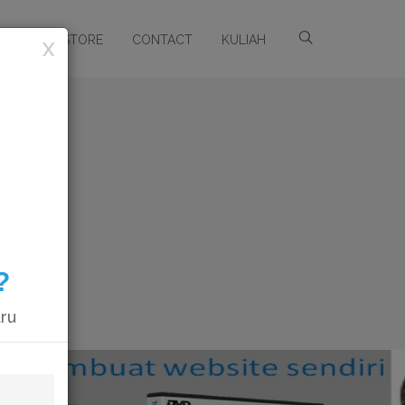
ARSIP
STORE
CONTACT
KULIAH
X
?
aru