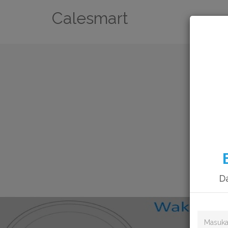
Calesmart
Da