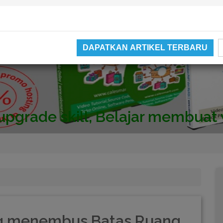
DAPATKAN ARTIKEL TERBARU
Video catatan kami di Youtube
ng menembus Batas Ruang