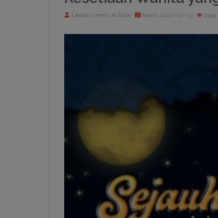
Lestari Ummu Al Fatih
Kamis,2020-07-23
2549