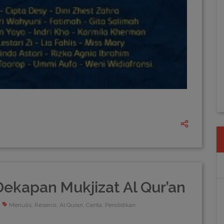
ekapan Mukjizat Al Qur’an
Menulis, Resensi, Al Quran, Cerita, Pendidikan