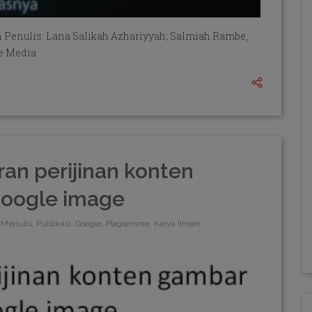
n Penulis: Lana Salikah Azhariyyah; Salmiah Rambe,
ve Media
an perijinan konten
google image
Menulis, Publikasi, Google, Plagiarisme, Karya Ilmiah