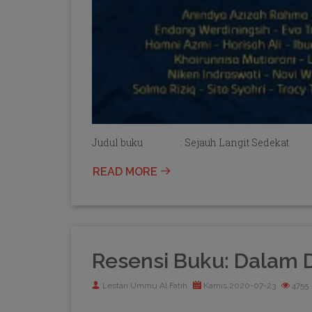
Judul buku : Sejauh Langit Sedekat
READ MORE
Resensi Buku: Dalam D
Lestari Ummu Al Fatih
Kamis,2020-07-23
4755