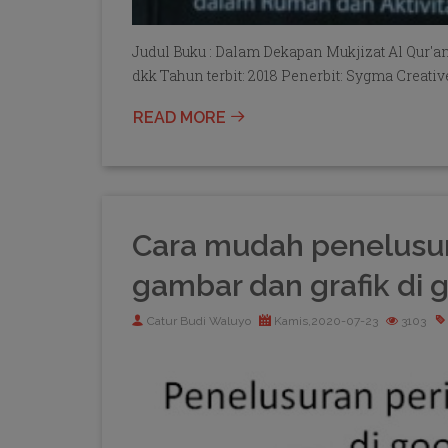
Judul Buku : Dalam Dekapan Mukjizat Al Qur'a
dkk Tahun terbit: 2018 Penerbit: Sygma Creati
READ MORE
Cara mudah penelusur
gambar dan grafik di 
Catur Budi Waluyo
Kamis,2020-07-23
3103